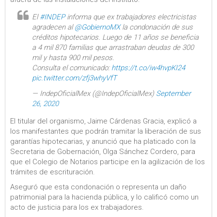
El
#INDEP
informa que ex trabajadores electricistas
agradecen al
@GobiernoMX
la condonación de sus
créditos hipotecarios. Luego de 11 años se beneficia
a 4 mil 870 familias que arrastraban deudas de 300
mil y hasta 900 mil pesos.
Consulta el comunicado:
https://t.co/iw4hvpKI24
pic.twitter.com/zfj3whyVfT
— IndepOficialMex (@IndepOficialMex)
September
26, 2020
El titular del organismo, Jaime Cárdenas Gracia, explicó a
los manifestantes que podrán tramitar la liberación de sus
garantías hipotecarias, y anunció que ha platicado con la
Secretaria de Gobernación, Olga Sánchez Cordero, para
que el Colegio de Notarios participe en la agilización de los
trámites de escrituración.
Aseguró que esta condonación o representa un daño
patrimonial para la hacienda pública, y lo calificó como un
acto de justicia para los ex trabajadores.