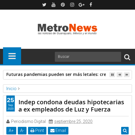
Futuras pandemias pueden ser más letales: creadora de va
Inicio
Forbes
Noticias
25
Indep condona deudas hipotecarias
Indep condona deudas hipotecarias a ex empleados de Luz y
Sep
a ex empleados de Luz y Fuerza
2020
Fuerza
Periodismo Digital
septiembre 25, 2020
A
+
A
-
Print
Email