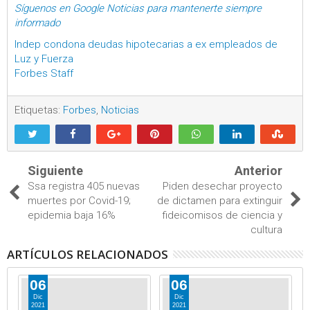
Síguenos en Google Noticias para mantenerte siempre
informado
Indep condona deudas hipotecarias a ex empleados de
Luz y Fuerza
Forbes Staff
Etiquetas:
Forbes
,
Noticias
Siguiente
Anterior
Ssa registra 405 nuevas
Piden desechar proyecto
muertes por Covid-19;
de dictamen para extinguir
epidemia baja 16%
fideicomisos de ciencia y
cultura
ARTÍCULOS RELACIONADOS
06
06
Dic
Dic
2021
2021