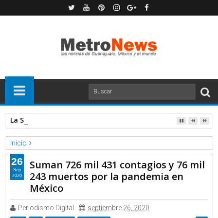
La SEC investiga a Tesla por denuncia de defectos en los pan
Inicio
Proceso
26
Suman 726 mil 431 contagios y 76 mil
Suman 726 mil 431 contagios y 76 mil 243 muertos por la
Sep
243 muertos por la pandemia en
2020
pandemia en México
México
Periodismo Digital
septiembre 26, 2020