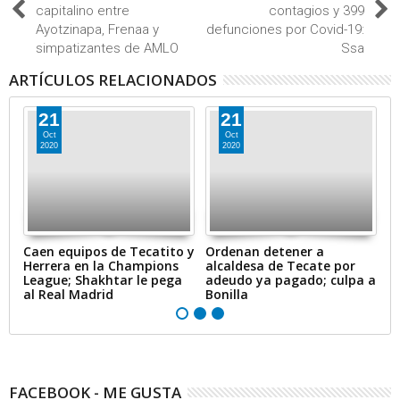
capitalino entre
contagios y 399
Ayotzinapa, Frenaa y
defunciones por Covid-19:
simpatizantes de AMLO
Ssa
ARTÍCULOS RELACIONADOS
21
21
Oct
Oct
2020
2020
ir
Caen equipos de Tecatito y
Ordenan detener a
E
Herrera en la Champions
alcaldesa de Tecate por
r
League; Shakhtar le pega
adeudo ya pagado; culpa a
r
al Real Madrid
Bonilla
FACEBOOK - ME GUSTA