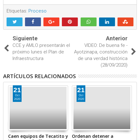
Etiquetas:
Proceso
Siguiente
Anterior
CCE y AMLO presentarán el
VIDEO: De buena fe -
próximo lunes el Plan de
Ayotzinapa, construcción
Infraestructura
de una verdad histórica
(28/09/2020)
ARTÍCULOS RELACIONADOS
21
21
Oct
Oct
2020
2020
ir
Caen equipos de Tecatito y
Ordenan detener a
E