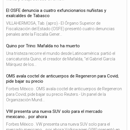
El OSFE denuncia a cuatro exfuncionarios nuñistas y
exalcaldes de Tabasco
VILLAHERMOSA, Tab. (apro).- El Órgano Superior de
Fiscalización del Estado (OSFE) presentó cuatro denuncias
penales ante la Fiscalía Gener...
Quino por Trino: Mafalda no ha muerto
Una tristeza recorre el mundo desde Latinoamérica: partió el
caricaturista Quino, el creador de Mafalda, “el Gabriel García
Márquez de los...
OMS avala coctel de anticuerpos de Regeneron para Covid;
pide bajar su precio
Forbes México . OMS avala coctel de anticuerpos de Regeneron
para Covid; pide bajar su precio Reuters.- Un panel de la
Organización Mund...
VW presenta una nueva SUV solo para el mercado
mexicano… por ahora
Forbes México . VW presenta una nueva SUV solo para el
mercado mexicano… por ahora Volkswagen (VW) presentó en