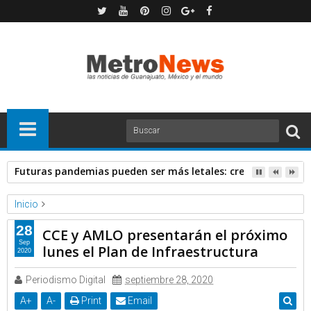
Futuras pandemias pueden ser más letales: creadora de va
Inicio
Proceso
28
CCE y AMLO presentarán el próximo
CCE y AMLO presentarán el próximo lunes el Plan de
Sep
lunes el Plan de Infraestructura
2020
Infraestructura
Periodismo Digital
septiembre 28, 2020
A
+
A
-
Print
Email