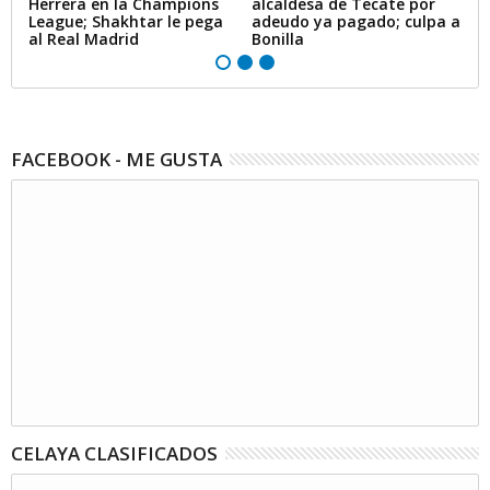
Herrera en la Champions
alcaldesa de Tecate por
r
League; Shakhtar le pega
adeudo ya pagado; culpa a
r
al Real Madrid
Bonilla
FACEBOOK - ME GUSTA
CELAYA CLASIFICADOS