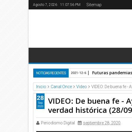
Sitemap
Agosto 7, 2026
11:07:56 PM
Futuras pandemias 
NOTICIAS RECIENTES
2021-12-6
Inicio
Canal Once
Video
VIDEO: De buena fe - 
28
VIDEO: De buena fe - A
Sep
verdad histórica (28/0
2020
Periodismo Digital
septiembre 28, 2020