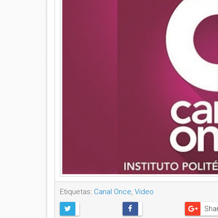
Etiquetas:
Canal Once
,
Video
Sha