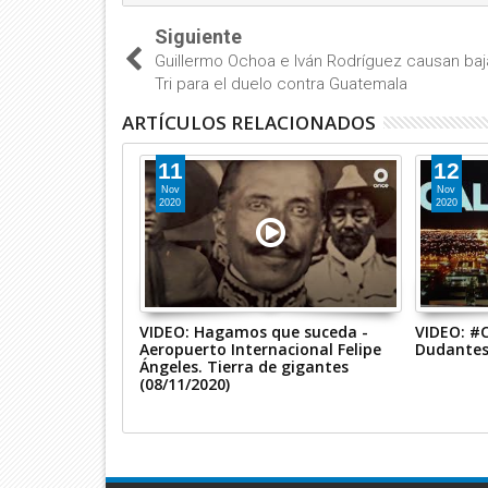
Siguiente
Guillermo Ochoa e Iván Rodríguez causan baj
Tri para el duelo contra Guatemala
ARTÍCULOS RELACIONADOS
11
12
Nov
Nov
2020
2020
oder - Jueves 12
VIDEO: Hagamos que suceda -
VIDEO: #C
2020
Aeropuerto Internacional Felipe
Dudantes 
Ángeles. Tierra de gigantes
(08/11/2020)