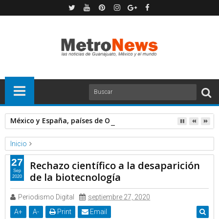
México y España, países de OCDE donde más subió el peso d
Inicio
Proceso
27
Rechazo científico a la desaparición
Rechazo científico a la desaparición de la biotecnología
Sep
de la biotecnología
2020
Periodismo Digital
septiembre 27, 2020
A
+
A
-
Print
Email