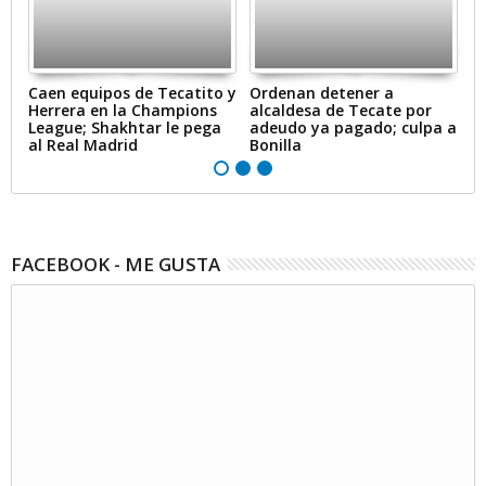
ir
Caen equipos de Tecatito y
Ordenan detener a
E
Herrera en la Champions
alcaldesa de Tecate por
r
League; Shakhtar le pega
adeudo ya pagado; culpa a
r
al Real Madrid
Bonilla
FACEBOOK - ME GUSTA