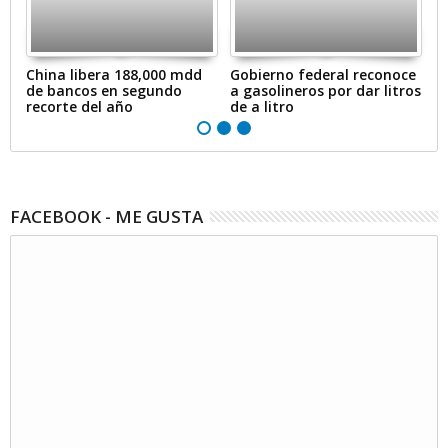
en
China libera 188,000 mdd
Gobierno federal reconoce
A
de bancos en segundo
a gasolineros por dar litros
p
recorte del año
de a litro
e
FACEBOOK - ME GUSTA