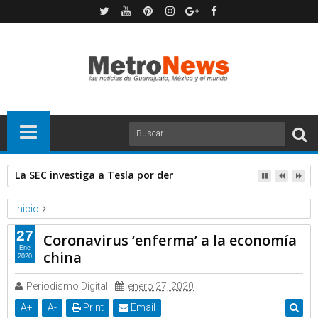
La SEC investiga a Tesla por denuncia de defectos en los pan
Inicio
Forbes
Noticias
Coronavirus ‘enferma’ a la economía china
27
Coronavirus ‘enferma’ a la economía
Ene
china
2020
Periodismo Digital
enero 27, 2020
A
+
A
-
Print
Email