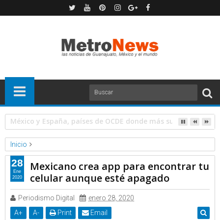
AMLO anticipa que tope a precios del gas continuará en 202
Inicio
Forbes
Noticias
28
Mexicano crea app para encontrar tu
Mexicano crea app para encontrar tu celular aunque esté
Ene
celular aunque esté apagado
2020
apagado
Periodismo Digital
enero 28, 2020
A
+
A
-
Print
Email