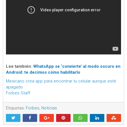
Lee también:
WhatsApp se ‘convierte’ al modo oscuro en
Android: te decimos cómo habilitarlo
Mexicano crea app para encontrar tu celular aunque esté
apagado
Forbes Staff
Etiquetas:
Forbes
,
Noticias