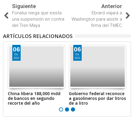
Siguiente
Anterior
Fonatur niega que exista
Ebrard viajará a
una suspensión en contra
Washington para asistir a
del Tren Maya
firma del T-MEC
ARTÍCULOS RELACIONADOS
06
06
Dic
Dic
2021
2021
en
China libera 188,000 mdd
Gobierno federal reconoce
A
de bancos en segundo
a gasolineros por dar litros
p
recorte del año
de a litro
e