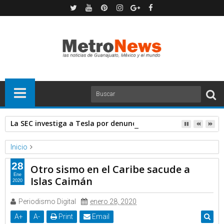
La SEC investiga a Tesla por denuncia de defectos en los pan
Inicio
Forbes
Noticias
28
Otro sismo en el Caribe sacude a
Otro sismo en el Caribe sacude a Islas Caimán
Ene
Islas Caimán
2020
Periodismo Digital
enero 28, 2020
A
+
A
-
Print
Email