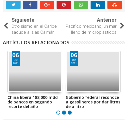
Siguiente
Anterior
Otro sismo en el Caribe
Pacífico mexicano, un mar
sacude a Islas Caimán
lleno de microplásticos
ARTÍCULOS RELACIONADOS
06
06
Dic
Dic
2021
2021
en
China libera 188,000 mdd
Gobierno federal reconoce
A
de bancos en segundo
a gasolineros por dar litros
p
recorte del año
de a litro
e