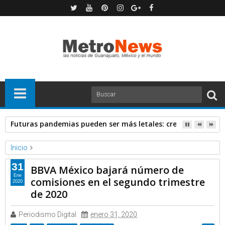
Futuras pandemias pueden ser más letales: creadora de va
Inicio
Forbes
Noticias
31
BBVA México bajará número de
BBVA México bajará número de comisiones en el segundo
Ene
comisiones en el segundo trimestre
2020
trimestre de 2020
de 2020
Periodismo Digital
enero 31, 2020