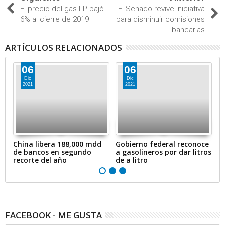
El precio del gas LP bajó
El Senado revive iniciativa
6% al cierre de 2019
para disminuir comisiones
bancarias
ARTÍCULOS RELACIONADOS
06
06
Dic
Dic
2021
2021
en
China libera 188,000 mdd
Gobierno federal reconoce
A
de bancos en segundo
a gasolineros por dar litros
p
recorte del año
de a litro
e
FACEBOOK - ME GUSTA