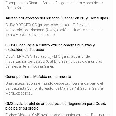
El empresario Ricardo Salinas Pliego, fundador y presidente
Grupo Salin...
Alertan por efectos del huracán “Hanna” en NL y Tamaulipas
CIUDAD DE MÉXICO (proceso.com.mx).– El Servicio
Meteorológico Nacional (SMN) alertó por fuertes rachas de
viento y oleaje elevado en el no...
El OSFE denuncia a cuatro exfuncionarios nuñistas y
exalcaldes de Tabasco
VILLAHERMOSA, Tab. (apro).- El Órgano Superior de
Fiscalización del Estado (OSFE) presentó cuatro denuncias
penales ante la Fiscalía Gener...
Quino por Trino: Mafalda no ha muerto
Una tristeza recorre el mundo desde Latinoamérica: partió el
caricaturista Quino, el creador de Mafalda, “el Gabriel García
Márquez de los...
OMS avala coctel de anticuerpos de Regeneron para Covid;
pide bajar su precio
Forbes México . OMS avala coctel de anticuerpos de Regeneron