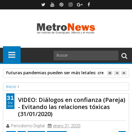
Futuras pandemias pueden ser más letales: creadora de va
Inicio
Canal Once
Video
31
VIDEO: Diálogos en confianza (Pareja)
VIDEO: Diálogos en confianza (Pareja) - Evitando las relaciones
Ene
- Evitando las relaciones tóxicas
2020
tóxicas (31/01/2020)
(31/01/2020)
Periodismo Digital
enero 31, 2020