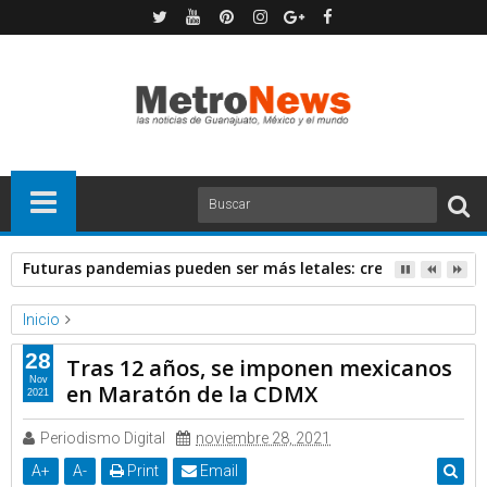
Futuras pandemias pueden ser más letales: creadora de va
Inicio
Forbes
Noticias
28
Tras 12 años, se imponen mexicanos
Tras 12 años, se imponen mexicanos en Maratón de la CDMX
Nov
en Maratón de la CDMX
2021
Periodismo Digital
noviembre 28, 2021
A
+
A
-
Print
Email