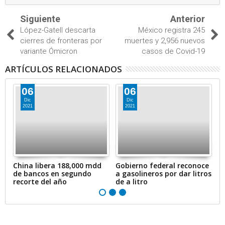
Siguiente
Anterior
López-Gatell descarta
México registra 245
cierres de fronteras por
muertes y 2,956 nuevos
variante Ómicron
casos de Covid-19
ARTÍCULOS RELACIONADOS
06
06
Dic
Dic
2021
2021
en
China libera 188,000 mdd
Gobierno federal reconoce
A
de bancos en segundo
a gasolineros por dar litros
p
recorte del año
de a litro
e