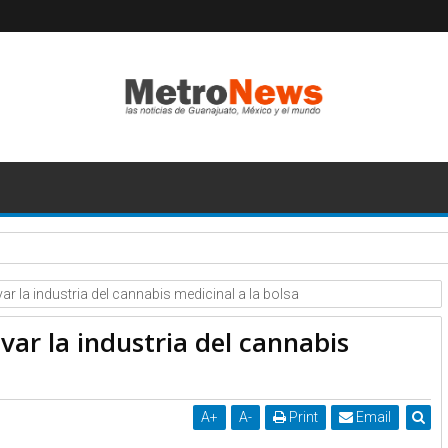
Tesla por denuncia de defectos en los paneles solares
ar la industria del cannabis medicinal a la bolsa
var la industria del cannabis
A
+
A
-
Print
Email