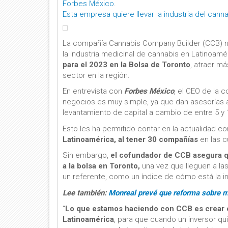
Forbes México
.
Esta empresa quiere llevar la industria del canna
La compañía Cannabis Company Builder (CCB) n
la industria medicinal de cannabis en Latinoamé
para el 2023 en la Bolsa de Toronto
, atraer m
sector en la región.
En entrevista con
Forbes México
, el CEO de la 
negocios es muy simple, ya que dan asesorías a
levantamiento de capital a cambio de entre 5 y 
Esto les ha permitido contar en la actualidad c
Latinoamérica, al tener 30 compañías
en las c
Sin embargo,
el cofundador de CCB asegura qu
a la bolsa en Toronto,
una vez que lleguen a la
un referente, como un índice de cómo está la i
Lee también:
Monreal prevé que reforma sobre m
“
Lo que estamos haciendo con CCB es crear e
Latinoamérica
, para que cuando un inversor quie