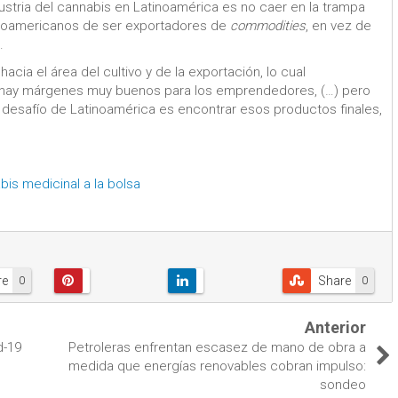
ustria del cannabis en Latinoamérica es no caer en la trampa
inoamericanos de ser exportadores de
commodities
, en vez de
.
cia el área del cultivo y de la exportación, lo cual
 hay márgenes muy buenos para los emprendedores, (…) pero
r desafío de Latinoamérica es encontrar esos productos finales,
bis medicinal a la bolsa
re
Share
0
0
Anterior
d-19
Petroleras enfrentan escasez de mano de obra a
medida que energías renovables cobran impulso:
sondeo