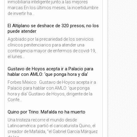
inmobiliaria inteligente junto a las mejores
marcas En los últimos meses, la incertidumbre
de invertir ha...
El Altiplano se deshace de 320 presos; no los
puede atender
Agobiado por la precariedad de los servicios
clínicos penitenciarios para atender una
contingencia mayor de enfermos de covid-19,
el lunes...
Gustavo de Hoyos acepta ir a Palacio para
hablar con AMLO: ‘que ponga hora y día’
Forbes México . Gustavo de Hoyos acepta ir a
Palacio para hablar con AMLO: ‘que ponga
hora y día’ Gustavo de Hoyos, dirigente de la
Confe...
Quino por Trino: Mafalda no ha muerto
Una tristeza recorre el mundo desde
Latinoamérica: partió el caricaturista Quino, el
creador de Mafalda, “el Gabriel García Márquez