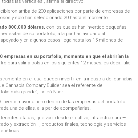
 todas las verticales”, afirma el directivo.
cibieron arriba de 200 aplicaciones por parte de empresas de
ciosos y solo han seleccionado 30 hasta el momento.
ado 800,000 dólares,
con los cuales han invertido pequeñas
 necesitan de su portafolio; a la par han ayudado al
 apoyado y en algunos casos llega hasta los 15 millones de
s 50 empresas en su portafolio, momento en que el abrirían la
o para salir a bolsa en los siguientes 12 meses, es decir, julio
trumento en el cual pueden invertir en la industria del cannabis
ue Cannabis Company Builder sea el referente de
afolio más grande”, indicó Naor.
CB invertir mayor dinero dentro de las empresas del portafolio
cada una de ellas, a la par de acompañarlas.
ferentes etapas, que van desde el cultivo, infraestructura —
do y extracción—, productos finales, tecnología y servicios
genéticas.