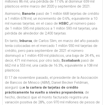
millones 86 mil, una pérdida de 17.6% al disminuir 659 mil
plásticos entre marzo del 2020 y septiembre de 2021.
Asimismo,
Banorte
pasó de 1 millón 668 tarjetas de crédito
a 1 millón 678 mil, un incremento de 0.6%, equivalente a 10
mil nuevas tarjetas; en el caso de
HSBC ,
el número paso
de 1 millón 595 mil plásticos a 1 millón 593 mil tarjetas, una
pérdida de alrededor de 2,400 tarjetas.
En tanto,
Inbursa
, de Carlos Slim, en marzo del año pasado
tenía colocadas en el mercado 1 millón 930 mil tarjetas de
crédito, pero para septiembre de 2021 el número
disminuyó a 1 millón 459 mil plásticos, una baja de 24.4%, es
decir, 471 mil menos; por otro lado,
Scotiabank
pasó de
662 mil a 553 mil, una caída de 16.3%, equivalente a 108 mil
plásticos.
El 17 de noviembre pasado, el presidente de la Asociación
de Bancos de México (ABM), Daniel Becker Feldman,
aseguró qu
e la cartera de tarjetas de crédito
prácticamente ha vuelto a niveles prepandemia
; de
hecho, destacó que el monto facturado registra una
variación positiva de 28%, con 970 mil millones de pesos de