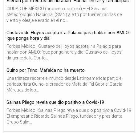
Alertan por efectos del huracán “Hanna” en NL y Tamaulipas
CIUDAD DE MÉXICO (proceso.com.mx).– El Servicio
Meteorológico Nacional (SMN) alertó por fuertes rachas de
viento y oleaje elevado en el no...
Gustavo de Hoyos acepta ir a Palacio para hablar con AMLO:
‘que ponga hora y día’
Forbes México . Gustavo de Hoyos acepta ir a Palacio para
hablar con AMLO: ‘que ponga hora y día’ Gustavo de Hoyos,
dirigente de la Confe...
Quino por Trino: Mafalda no ha muerto
Una tristeza recorre el mundo desde Latinoamérica: partió el
caricaturista Quino, el creador de Mafalda, “el Gabriel García
Márquez de los...
Salinas Pliego revela que dio positivo a Covid-19
Forbes México . Salinas Pliego revela que dio positivo a Covid-19
El empresario Ricardo Salinas Pliego, fundador y presidente
Grupo Salin...