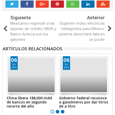
Siguiente
Anterior
Mexicanos regresan a las
Sugieren redes eléctricas
tarjetas de crédito; BBVA y
inteligentes para México:
Banco Azteca son los
sistema detectaría falla en
ganones
un poste
ARTÍCULOS RELACIONADOS
06
06
Dic
Dic
2021
2021
en
China libera 188,000 mdd
Gobierno federal reconoce
A
de bancos en segundo
a gasolineros por dar litros
p
recorte del año
de a litro
e