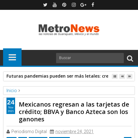
Futuras pandemias pueden ser más letales: creadora de va
Inicio
Forbes
Noticias
24
Mexicanos regresan a las tarjetas de
Mexicanos regresan a las tarjetas de crédito; BBVA y Banco
Nov
crédito; BBVA y Banco Azteca son los
2021
Azteca son los ganones
ganones
Periodismo Digital
noviembre 24, 2021