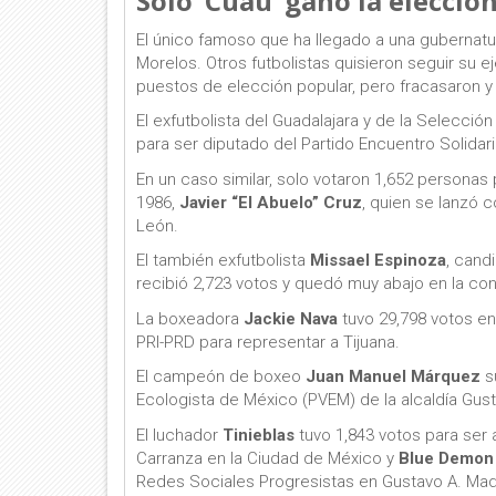
Solo ‘Cuau’ ganó la elecció
El único famoso que ha llegado a una gubernatu
Morelos. Otros futbolistas quisieron seguir su e
puestos de elección popular, pero fracasaron y
El exfutbolista del Guadalajara y de la Selecci
para ser diputado del Partido Encuentro Solidari
En un caso similar, solo votaron 1,652 personas
1986,
Javier “El Abuelo” Cruz
, quien se lanzó 
León.
El también exfutbolista
Missael Espinoza
, cand
recibió 2,723 votos y quedó muy abajo en la con
La boxeadora
Jackie Nava
tuvo 29,798 votos en 
PRI-PRD para representar a Tijuana.
El campeón de boxeo
Juan Manuel Márquez
su
Ecologista de México (PVEM) de la alcaldía Gus
El luchador
Tinieblas
tuvo 1,843 votos para ser
Carranza en la Ciudad de México y
Blue Demon J
Redes Sociales Progresistas en Gustavo A. Ma