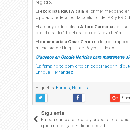
registro.
El
exciclista Raúl Alcalá
, el primer mexicano en
diputado federal por la coalición del PRI y PRD d
El actor y ex futbolista
Arturo Carmona
se inscr
por el distrito 11 del estado de Nuevo León.
El
comentarista Omar Zerón
no logró tampoco s
municipio de Huejutla de Reyes, Hidalgo.
Síguenos en Google Noticias para mantenerte s
‘La fama no te convierte en gobernador ni diput
Enrique Hernández
Etiquetas:
Forbes
,
Noticias
Sha
Siguiente
Europa cambia enfoque y propone restriccio
quien no tenga certificado covid