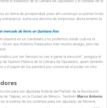
, comenta el exasesor de la Cámara de Diputados y el Senado de la
os en tierra de prosperidad, pues ahí construyó su primer hotel,
y extranjeros, suma una decena de empresas; ahora levantó la
 el mercado de ferris en Quintana Roo
ni siquiera es un candidato y no podemos medir cuál es el
. Dicen que Roberto Palazuelos trae mucho arraigo, pero las
León.
mático por ser famoso no vas a ganar la elección”, asegura el
y de Opinión Pública de la Cámara de Diputados, quien también
ho y el papel de los partidos por conservar el poder es otro
edores
ección para ser diputada federal del Partido de la Revolución
ldía de Tlalpan, en la Ciudad de México. También
Marco Antonio
se la estima de los votantes para ser diputado de Morena.