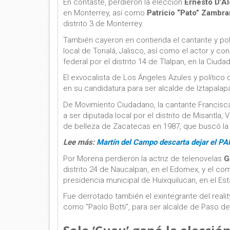
En contaste, perdieron la elección
Ernesto D’Al
en Monterrey, así como
Patricio “Pato” Zambr
distrito 3 de Monterrey.
También cayeron en contienda el cantante y pol
local de Tonalá, Jalisco, así como el actor y c
federal por el distrito 14 de Tlalpan, en la Ciu
El exvocalista de Los Ángeles Azules y político
en su candidatura para ser alcalde de Iztapalap
De Movimiento Ciudadano, la cantante Francis
a ser diputada local por el distrito de Misantl
de belleza de Zacatecas en 1987, que buscó la
Lee más:
Martín del Campo descarta dejar el PA
Por Morena perdieron la actriz de telenovelas
G
distrito 24 de Naucalpan, en el Edomex, y el co
presidencia municipal de Huixquilucan, en el Es
Fue derrotado también el exintegrante del real
como “Paolo Botti”, para ser alcalde de Paso de