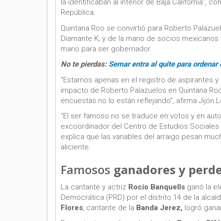
la identificaban al interior de Baja California”
República.
Quintana Roo se convirtió para Roberto Palazuel
Diamante K, y de la mano de socios mexicanos 
mano para ser gobernador.
No te pierdas:
Semar entra al quite para ordenar
“Estamos apenas en el registro de aspirantes y 
impacto de Roberto Palazuelos en Quintana Roo
encuestas no lo están reflejando”, afirma Jijón 
“El ser famoso no se traduce en votos y en auto
excoordinador del Centro de Estudios Sociales 
explica que las variables del arraigo pesan muc
aliciente.
Famosos
ganadores y perd
La cantante y actriz
Rocío Banquells
ganó la el
Democrática (PRD) por el distrito 14 de la alca
Flores
, cantante de la
Banda Jerez,
logró ganar