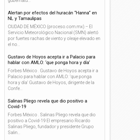
gubernatu...
Alertan por efectos del huracán “Hanna” en
NL y Tamaulipas
CIUDAD DE MÉXICO (proceso.com.mx).– El
Servicio Meteorológico Nacional (SMN) alertó
por fuertes rachas de viento y oleaje elevado en
el no...
Gustavo de Hoyos acepta ir a Palacio para
hablar con AMLO: ‘que ponga hora y día’
Forbes México . Gustavo de Hoyos acepta ir a
Palacio para hablar con AMLO: ‘que ponga
hora y día’ Gustavo de Hoyos, dirigente de la
Confe...
Salinas Pliego revela que dio positivo a
Covid-19
Forbes México . Salinas Pliego revela que dio
positivo a Covid-19 El empresario Ricardo
Salinas Pliego, fundador y presidente Grupo
Salin...