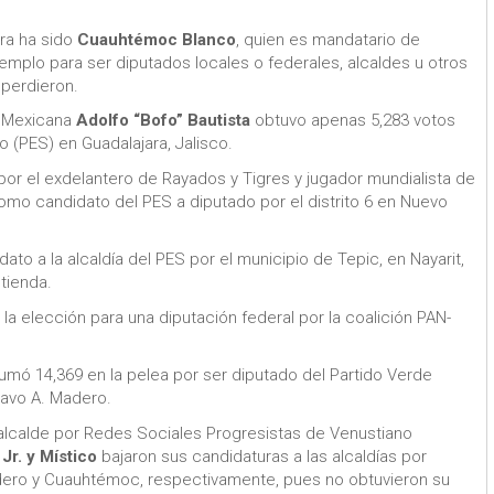
n
ra ha sido
Cuauhtémoc Blanco
, quien es mandatario de
jemplo para ser diputados locales o federales, alcaldes u otros
 perdieron.
ón Mexicana
Adolfo “Bofo” Bautista
obtuvo apenas 5,283 votos
o (PES) en Guadalajara, Jalisco.
 por el exdelantero de Rayados y Tigres y jugador mundialista de
como candidato del PES a diputado por el distrito 6 en Nuevo
idato a la alcaldía del PES por el municipio de Tepic, en Nayarit,
tienda.
la elección para una diputación federal por la coalición PAN-
mó 14,369 en la pelea por ser diputado del Partido Verde
tavo A. Madero.
 alcalde por Redes Sociales Progresistas de Venustiano
r. y Místico
bajaron sus candidaturas a las alcaldías por
dero y Cuauhtémoc, respectivamente, pues no obtuvieron su