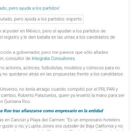
ado, pero ayuda a los partidos’
an al poder en México, pero sí ayudan a los partidos de
l registro y le den batalla en las urnas a los candidatos de
elección a gobernador, pero me parece que sólo añades
ón, consultor de
Integralia Consultores
.
 actores, actrices, futbolistas, modelos y cómicos para no
s y no quedarse atrás en las propuestas frente a los candidatos
 Universo, no tenía arraigo cuando compitió por el PRI, PAN y
 cambio, Roberto Palazuelos, quien ya levantó la mano para ser
en Quintana Roo.
a Roo tras afianzarse como empresario en la entidad
sas en Cancún y Playa del Carmen: “Es un empresario hotelero
y guste o no; y Lupita Jones era
outsider
de Baja California y no