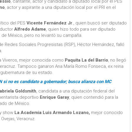
essio
, cantante, actor y candidato a diputado local por el PES
ano
, actor y aspirante a una diputación local por el PRI en el
ítico del PES
Vicente Fernández Jr
., quien buscó ser diputado
onductor
Alfredo Adame
, quien hizo todo para ser diputado
dad de México, pero no levantó su campaña.
 de Redes Sociales Progresistas (RSP), Héctor Hernández, falló
a.
ca Viveros, mejor conocida como
Paquita La del Barrio
, no llegó
a, Veracruz. Tampoco ganaron Ana María Romo Fonseca, ex reina
 gubernatura de su estado.
N si no es candidato a gobernador; busca alianza con MC
abriela Goldsmith
, candidata a una diputación federal del
mentarista deportivo
Enrique Garay
, quien contendió para la
tado de México.
ity show
La Academia Luis Armando Lozano,
mejor conocido
 Ovejas, Veracruz.