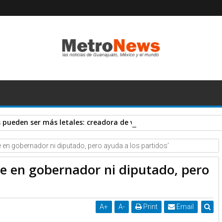
pueden ser más letales: creadora de vacuna AstraZeneca
e en gobernador ni diputado, pero ayuda a los partidos’
te en gobernador ni diputado, pero
A
+
A
-
Print
Email