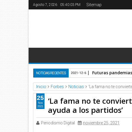
Sitemap
Agosto 7, 2026
05:40:04 PM
Futuras pandemias 
NOTICIAS RECIENTES
2021-12-6
Inicio
Forbes
Noticias
‘La fama no te conviert
25
‘La fama no te convier
Nov
ayuda a los partidos’
2021
Periodismo Digital
noviembre 25, 2021