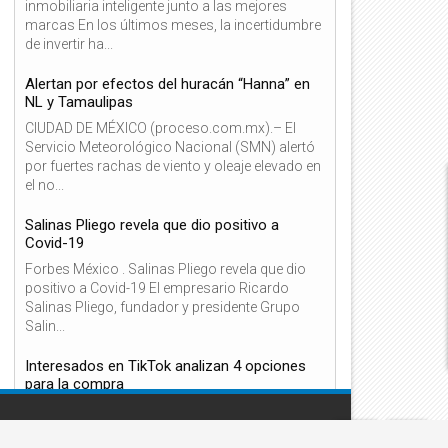
inmobiliaria inteligente junto a las mejores
marcas En los últimos meses, la incertidumbre
de invertir ha...
Alertan por efectos del huracán “Hanna” en
NL y Tamaulipas
06
06
CIUDAD DE MÉXICO (proceso.com.mx).– El
Dic
Dic
Servicio Meteorológico Nacional (SMN) alertó
2021
2021
por fuertes rachas de viento y oleaje elevado en
el no...
Salinas Pliego revela que dio positivo a
Covid-19
Forbes México . Salinas Pliego revela que dio
éxico y España, países de OCDE
La SEC investiga a Tesla por
onde más subió el peso de
denuncia de defectos en los
positivo a Covid-19 El empresario Ricardo
mpuestos en 2020
paneles solares
Salinas Pliego, fundador y presidente Grupo
Salin...
Interesados en TikTok analizan 4 opciones
para la compra
Forbes México . Interesados en TikTok analizan
4 opciones para la compra Reuters.- Los
posibles compradores de TikTok analizan