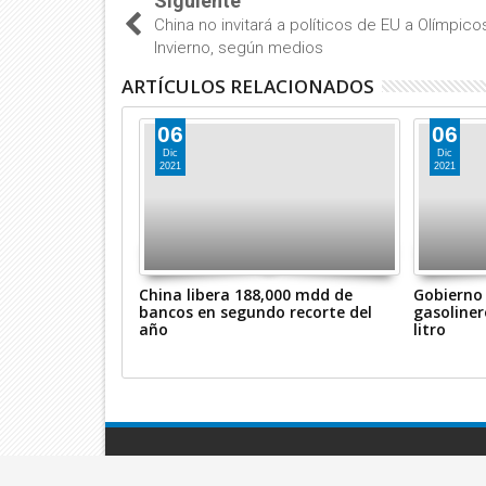
Siguiente
China no invitará a políticos de EU a Olímpico
Invierno, según medios
ARTÍCULOS RELACIONADOS
06
06
Dic
Dic
2021
2021
s pueden ser
China libera 188,000 mdd de
Gobierno 
dora de vacuna
bancos en segundo recorte del
gasoliner
año
litro