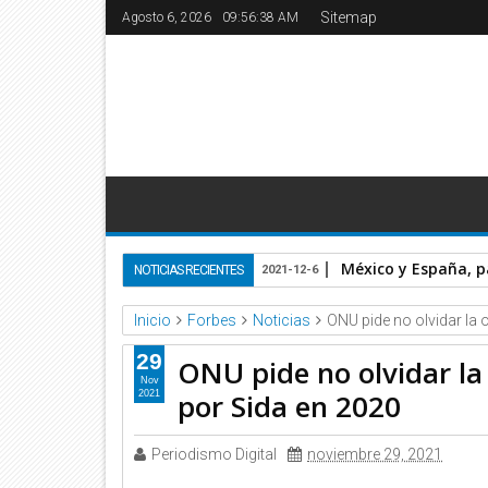
Sitemap
Agosto 6, 2026
09:56:39 AM
México y España, p
NOTICIAS RECIENTES
2021-12-6
Inicio
Forbes
Noticias
ONU pide no olvidar la
29
ONU pide no olvidar l
Nov
por Sida en 2020
2021
Periodismo Digital
noviembre 29, 2021