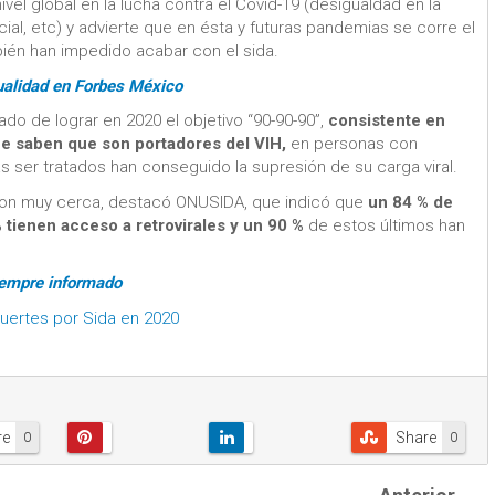
el global en la lucha contra el Covid-19 (desigualdad en la
cial, etc) y advierte que en ésta y futuras pandemias se corre el
bién han impedido acabar con el sida.
tualidad en Forbes México
do de lograr en 2020 el objetivo “90-90-90”,
consistente en
ue saben que son portadores del VIH,
en personas con
ras ser tratados han conseguido la supresión de su carga viral.
ieron muy cerca, destacó ONUSIDA, que indicó que
un 84 % de
 tienen acceso a retrovirales y un 90 %
de estos últimos han
iempre informado
muertes por Sida en 2020
re
Share
0
0