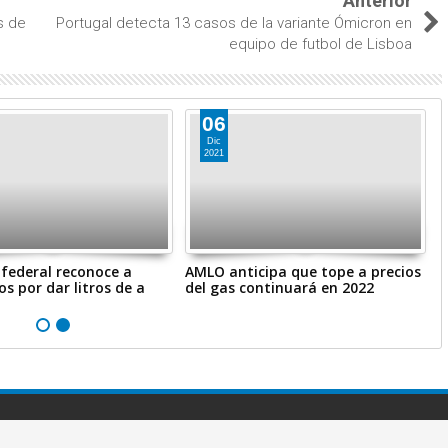
Anterior
s de
Portugal detecta 13 casos de la variante Ómicron en
equipo de futbol de Lisboa
06
Dic
2021
federal reconoce a
AMLO anticipa que tope a precios
M
os por dar litros de a
del gas continuará en 2022
d
i