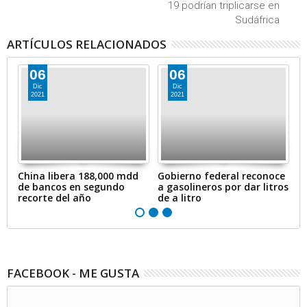
19 podrían triplicarse en
Sudáfrica
ARTÍCULOS RELACIONADOS
06
06
Dic
Dic
2021
2021
en
China libera 188,000 mdd
Gobierno federal reconoce
A
de bancos en segundo
a gasolineros por dar litros
p
recorte del año
de a litro
e
FACEBOOK - ME GUSTA