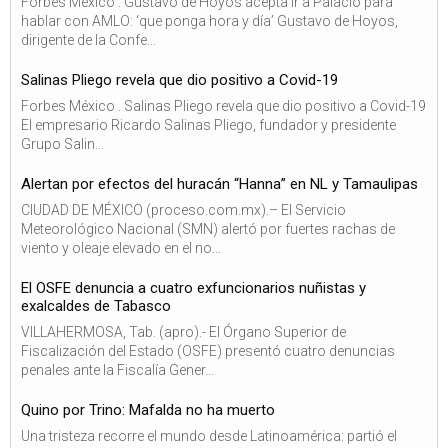
Forbes México . Gustavo de Hoyos acepta ir a Palacio para
hablar con AMLO: ‘que ponga hora y día’ Gustavo de Hoyos,
dirigente de la Confe...
Salinas Pliego revela que dio positivo a Covid-19
Forbes México . Salinas Pliego revela que dio positivo a Covid-19
El empresario Ricardo Salinas Pliego, fundador y presidente
Grupo Salin...
Alertan por efectos del huracán “Hanna” en NL y Tamaulipas
CIUDAD DE MÉXICO (proceso.com.mx).– El Servicio
Meteorológico Nacional (SMN) alertó por fuertes rachas de
viento y oleaje elevado en el no...
El OSFE denuncia a cuatro exfuncionarios nuñistas y
exalcaldes de Tabasco
VILLAHERMOSA, Tab. (apro).- El Órgano Superior de
Fiscalización del Estado (OSFE) presentó cuatro denuncias
penales ante la Fiscalía Gener...
Quino por Trino: Mafalda no ha muerto
Una tristeza recorre el mundo desde Latinoamérica: partió el