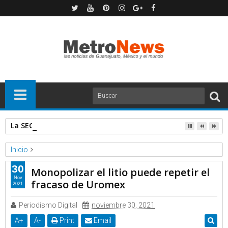
La SEC investiga a Tesla por denuncia de defectos en los pan
Inicio
Forbes
Noticias
30
Monopolizar el litio puede repetir el
Monopolizar el litio puede repetir el fracaso de Uromex
Nov
fracaso de Uromex
2021
Periodismo Digital
noviembre 30, 2021
A
+
A
-
Print
Email