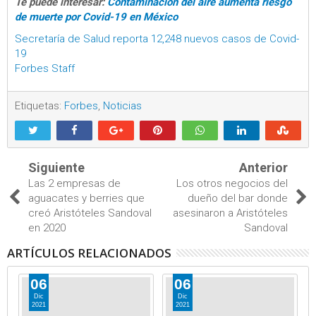
Te puede interesar:
Contaminación del aire aumenta riesgo
de muerte por Covid-19 en México
Secretaría de Salud reporta 12,248 nuevos casos de Covid-
19
Forbes Staff
Etiquetas:
Forbes
,
Noticias
Siguiente
Anterior
Las 2 empresas de
Los otros negocios del
aguacates y berries que
dueño del bar donde
creó Aristóteles Sandoval
asesinaron a Aristóteles
en 2020
Sandoval
ARTÍCULOS RELACIONADOS
06
06
Dic
Dic
2021
2021