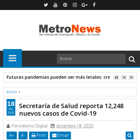
Futuras pandemias pueden ser más letales: creadora de va
Inicio
Forbes
Noticias
18
Secretaría de Salud reporta 12,248
Secretaría de Salud reporta 12,248 nuevos casos de Covid-19
Dic
nuevos casos de Covid-19
2020
Periodismo Digital
diciembre 18, 2020
A
+
A
-
Print
Email