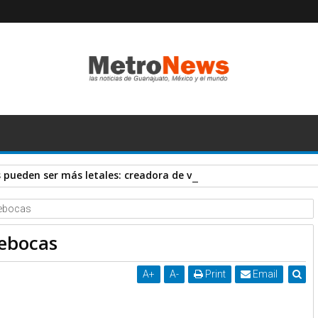
pueden ser más letales: creadora de vacuna AstraZeneca
rebocas
rebocas
A
+
A
-
Print
Email