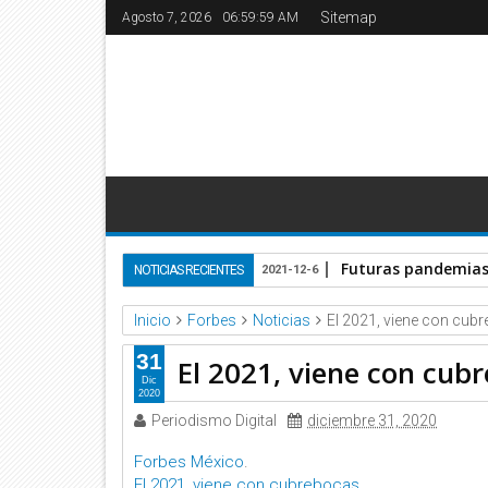
Sitemap
Agosto 7, 2026
07:00:00 AM
Futuras pandemias 
NOTICIAS RECIENTES
2021-12-6
Inicio
Forbes
Noticias
El 2021, viene con cub
31
El 2021, viene con cub
Dic
2020
Periodismo Digital
diciembre 31, 2020
Forbes México
.
El 2021, viene con cubrebocas