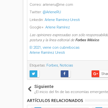
Correo: arleneru@me.com
Twitter:
@ArleneRU
Linkedin:
Arlene Ramírez-Uresti
Google+:
Arlene Ramírez
Las opiniones expresadas son sólo responsabilid
postura y la línea editorial de
Forbes México
.
El 2021, viene con cubrebocas
Arlene Ramírez Uresti
Etiquetas:
Forbes
,
Noticias
Sha
Siguiente
¿El inicio del fin de las economías emergent
ARTÍCULOS RELACIONADOS