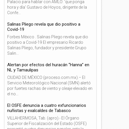
Palacio para hablar con AMLO: ‘que ponga
hora y día’ Gustavo de Hoyos, dirigente de la
Confe...
Salinas Pliego revela que dio positivo a
Covid-19
Forbes México . Salinas Pliego revela que dio
positivo a Covid-19 El empresario Ricardo
Salinas Pliego, fundador y presidente Grupo
Salin...
Alertan por efectos del huracán “Hanna” en
NL y Tamaulipas
CIUDAD DE MÉXICO (proceso.com.mx).– El
Servicio Meteorológico Nacional (SMN) alertó
por fuertes rachas de viento y oleaje elevado en
el no...
El OSFE denuncia a cuatro exfuncionarios
nuñistas y exalcaldes de Tabasco
VILLAHERMOSA, Tab. (apro).- El Órgano
Superior de Fiscalización del Estado (OSFE)
presentó cuatro denuncias penales ante la