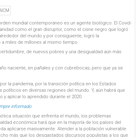
orden mundial contemporáneo es un agente biológico. El Covid-
manidad como el gran disruptor, como el cisne negro que logró
lrededor del mundo y por consiguiente, logró la
 a miles de millones al mismo tiempo.
ncertidumbre, de nuevos pobres y una desigualdad aún más
n año naciente, en pañales y con cubrebocas; pero que ya se
or la pandemia, por la transición política en los Estados
os políticos en diversas regiones del mundo. Y, aún habrá que
 y aplicar lo aprendido durante el 2020.
empre informado
 caótica situación que enfrenta el mundo, los problemas
igualdad económica hará que en la mayoría de los países del
da aplicarse masivamente. Atender a la población vulnerable
mucho más que los desgastados discursos populistas a los que