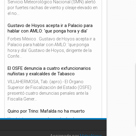
Servicio Meteorológico Nacional (SMN) alertó
por fuertes rachas de viento y oleaje elevado en
el no...
Gustavo de Hoyos acepta ir a Palacio para
hablar con AMLO: ‘que ponga hora y día’
06
06
Forbes México . Gustavo de Hoyos acepta ir a
Dic
Dic
Palacio para hablar con AMLO: ‘que ponga
2021
2021
hora y día’ Gustavo de Hoyos, dirigente de la
Confe...
El OSFE denuncia a cuatro exfuncionarios
nuñistas y exalcaldes de Tabasco
VILLAHERMOSA, Tab. (apro).- El Órgano
éxico y España, países de OCDE
La SEC investiga a Tesla por
onde más subió el peso de
denuncia de defectos en los
Superior de Fiscalización del Estado (OSFE)
mpuestos en 2020
paneles solares
presentó cuatro denuncias penales ante la
Fiscalía Gener...
Quino por Trino: Mafalda no ha muerto
Una tristeza recorre el mundo desde
Latinoamérica: partió el caricaturista Quino, el
creador de Mafalda, “el Gabriel García Márquez