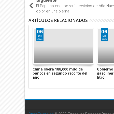
Siguiente
El Papa no encabezará servicios de Año Nue
dolor en una pierna
ARTÍCULOS RELACIONADOS
06
06
Dic
Dic
2021
2021
s pueden ser
China libera 188,000 mdd de
Gobierno 
dora de vacuna
bancos en segundo recorte del
gasoliner
año
litro