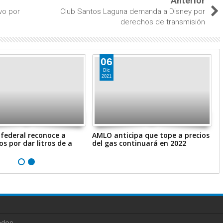
Anterior
vo por
Club Santos Laguna demanda a Disney por
derechos de transmisión
06
Dic
2021
federal reconoce a
AMLO anticipa que tope a precios
M
os por dar litros de a
del gas continuará en 2022
d
i