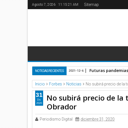
Sitemap
Agosto 7, 2026
11:15:22 AM
Futuras pandemias 
NOTICIAS RECIENTES
2021-12-6
Inicio
Forbes
Noticias
No subirá precio de la t
31
No subirá precio de la t
Dic
Obrador
2020
Periodismo Digital
diciembre 31, 2020