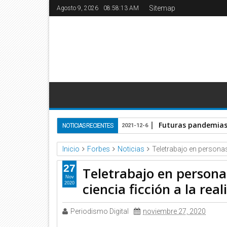
Sitemap
Agosto 9, 2026
08:58:13 AM
Futuras pandemias 
NOTICIAS RECIENTES
2021-12-6
Inicio
Forbes
Noticias
Teletrabajo en personas 
27
Teletrabajo en persona
Nov
ciencia ficción a la rea
2020
Periodismo Digital
noviembre 27, 2020