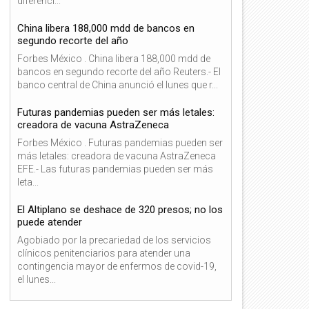
diferenci...
China libera 188,000 mdd de bancos en
segundo recorte del año
Forbes México . China libera 188,000 mdd de
bancos en segundo recorte del año Reuters.- El
banco central de China anunció el lunes que r...
Futuras pandemias pueden ser más letales:
creadora de vacuna AstraZeneca
Forbes México . Futuras pandemias pueden ser
más letales: creadora de vacuna AstraZeneca
EFE.- Las futuras pandemias pueden ser más
leta...
El Altiplano se deshace de 320 presos; no los
puede atender
Agobiado por la precariedad de los servicios
clínicos penitenciarios para atender una
06
06
contingencia mayor de enfermos de covid-19,
Dic
Dic
el lunes...
2021
2021