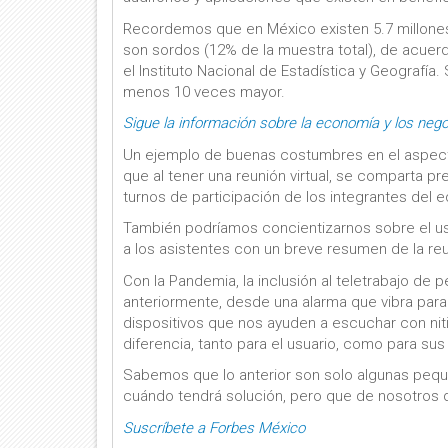
Recordemos que en México existen 5.7 millones
son sordos (12% de la muestra total), de acuerd
el Instituto Nacional de Estadística y Geografí
menos 10 veces mayor.
Sigue la información sobre la economía y los neg
Un ejemplo de buenas costumbres en el aspecto
que al tener una reunión virtual, se comparta p
turnos de participación de los integrantes del eq
También podríamos concientizarnos sobre el uso 
a los asistentes con un breve resumen de la reu
Con la Pandemia, la inclusión al teletrabajo de
anteriormente, desde una alarma que vibra para 
dispositivos que nos ayuden a escuchar con niti
diferencia, tanto para el usuario, como para sus
Sabemos que lo anterior son solo algunas peq
cuándo tendrá solución, pero que de nosotros d
Suscríbete a Forbes México