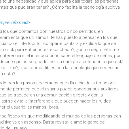
elto una necesidad y que aplica para casi todas las personas
ntes que pudieran tener? ¿Cómo facilita la tecnología auditiva
empre informado
 si los que contamos con nuestros cinco sentidos, en
erramienta que utilizamos, te has puesto a pensar en los que
uando el interlocutor comparte pantalla y explica lo que se
o click para entrar no es escuchado?, ¿cómo seguir el ritmo
ferencia si el interlocutor no sabe el lenguaje de señas, por
decirle que no se puede leer su cara para entender lo que está
e utilizan?, ¿son compatibles con la tecnología que necesitan
na esto?
do con los pasos acelerados que día a día da la tecnología.
amente permiten que el usuario pueda conectar sus auxiliares
 que se traduce en una comunicación directa y con la
; así se evita la interferencia que pueden hacer los ruidos
ner el usuario las manos libres.
a modificado y sigue modificando el mundo de las personas con
auditiva va en ascenso. Basta revisar la amplia gama de
io del usuario.