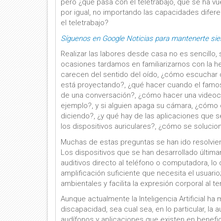
pero ¿qué pasa con el teletrabajo, que se ha vu
por igual, no importando las capacidades difere
el teletrabajo?
Síguenos en Google Noticias para mantenerte si
Realizar las labores desde casa no es sencillo,
ocasiones tardamos en familiarizarnos con la h
carecen del sentido del oído, ¿cómo escuchar c
está proyectando?, ¿qué hacer cuando el famos
de una conversación?, ¿cómo hacer una videocon
ejemplo?, y si alguien apaga su cámara, ¿cómo 
diciendo?, ¿y qué hay de las aplicaciones que s
los dispositivos auriculares?, ¿cómo se solucio
Muchas de estas preguntas se han ido resolvien
Los dispositivos que se han desarrollado últim
auditivos directo al teléfono o computadora, lo
amplificación suficiente que necesita el usuario
ambientales y facilita la expresión corporal al te
Aunque actualmente la Inteligencia Artificial h
discapacidad, sea cual sea, en lo particular, la 
audífonos y aplicaciones que existen en benefic