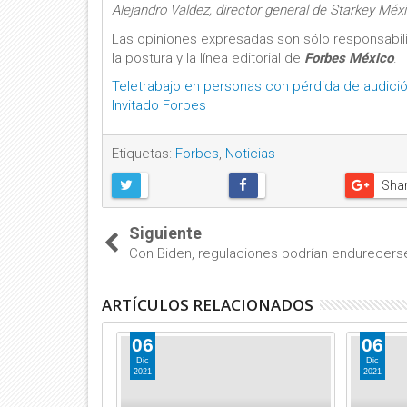
Alejandro Valdez, director general de Starkey Méx
Las opiniones expresadas son sólo responsabi
la postura y la línea editorial de
Forbes México
.
Teletrabajo en personas con pérdida de audición,
Invitado Forbes
Etiquetas:
Forbes
,
Noticias
Sha
Siguiente
Con Biden, regulaciones podrían endurecers
ARTÍCULOS RELACIONADOS
06
06
Dic
Dic
2021
2021