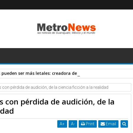
pueden ser más letales: creadora de vacuna AstraZeneca
con pérdida de audición, de la ciencia ficción a la realidad
s con pérdida de audición, de la
lidad
A
+
A
-
Print
Email