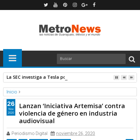
La SEC investiga a Tesla por denuncia de defectos en los pan
Inicio
Forbes
Noticias
26
Lanzan ‘Iniciativa Artemisa’ contra
Lanzan ‘Iniciativa Artemisa’ contra violencia de género en
Nov
violencia de género en industria
2020
industria audiovisual
audiovisual
Periodismo Digital
noviembre 26, 2020