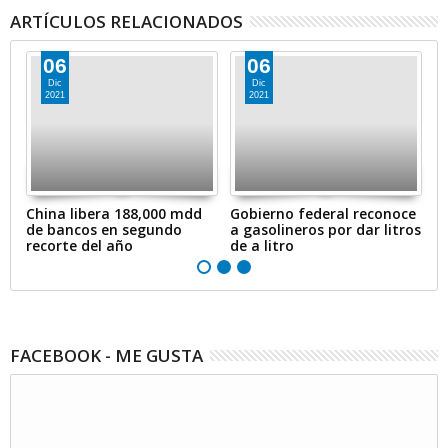
ARTÍCULOS RELACIONADOS
06
06
Dic
Dic
2021
2021
en
China libera 188,000 mdd
Gobierno federal reconoce
A
de bancos en segundo
a gasolineros por dar litros
p
recorte del año
de a litro
e
FACEBOOK - ME GUSTA