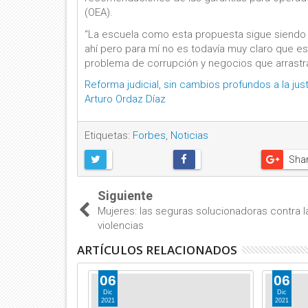
(OEA).
“La escuela como esta propuesta sigue siendo m
ahí pero para mí no es todavía muy claro que e
problema de corrupción y negocios que arrastra
Reforma judicial, sin cambios profundos a la just
Arturo Ordaz Díaz
Etiquetas:
Forbes
,
Noticias
Sha
Siguiente
Mujeres: las seguras solucionadoras contra l
violencias
ARTÍCULOS RELACIONADOS
06
06
Dic
Dic
2021
2021