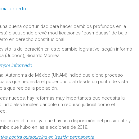
icia: experto
 una buena oportunidad para hacer cambios profundos en la
 está discutiendo prevé modificaciones “cosméticas” de bajo
perto en derecho constitucional.
revisto la deliberación en este cambio legislativo, según informó
ica (Jucoco), Ricardo Monreal.
empre informado
ional Autónoma de México (UNAM) indicó que dicho proceso
uales que necesita el poder Judicial desde un punto de vista
icia que recibe la población.
cas nueces, hay reformas muy importantes que necesita la
 judiciales locales dándole un recurso judicial como el
ico.
bios en el rubro, ya que hay una disposición del presidente y
rumbo que hubo en las elecciones de 2018.
tiva contra outsourcing en ‘sesión permanente’