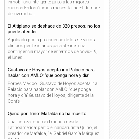
inmobiliaria inteligente junto a las mejores
marcas En los últimos meses, la incertidumbre
de invertir ha...
El Altiplano se deshace de 320 presos; no los
puede atender
Agobiado por la precariedad de los servicios
clínicos penitenciarios para atender una
contingencia mayor de enfermos de covid-19,
el lunes...
Gustavo de Hoyos acepta ir a Palacio para
hablar con AMLO: ‘que ponga hora y día’
Forbes México . Gustavo de Hoyos acepta ir a
Palacio para hablar con AMLO: ‘que ponga
hora y día’ Gustavo de Hoyos, dirigente de la
Confe...
Quino por Trino: Mafalda no ha muerto
Una tristeza recorre el mundo desde
06
06
Latinoamérica: partió el caricaturista Quino, el
Dic
Dic
creador de Mafalda, “el Gabriel García Márquez
2021
2021