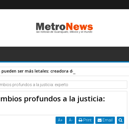
pueden ser más letales: creadora de vacuna AstraZeneca
ambios profundos a la justicia: experto
ambios profundos a la justicia:
A
+
A
-
Print
Email