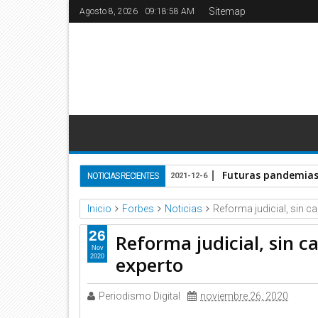
Sitemap
Agosto 8, 2026
09:18:58 AM
Futuras pandemias 
NOTICIAS RECIENTES
2021-12-6
Inicio
Forbes
Noticias
Reforma judicial, sin c
26
Reforma judicial, sin c
Nov
experto
2020
Periodismo Digital
noviembre 26, 2020