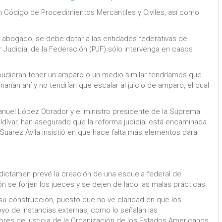
 un Código de Procedimientos Mercantiles y Civiles, así como
el abogado, se debe dotar a las entidades federativas de
 Judicial de la Federación (PJF) sólo intervenga en casos
pudieran tener un amparo o un medio similar tendríamos que
arían ahí y no tendrían que escalar al juicio de amparo, el cual
 Manuel López Obrador y el ministro presidente de la Suprema
aldívar, han asegurado que la reforma judicial está encaminada
 Suárez Ávila insistió en que hace falta más elementos para
l dictamen prevé la creación de una escuela federal de
ión se forjen los jueces y se dejen de lado las malas prácticas.
n su construcción, puesto que no ve claridad en que los
yo de instancias externas, como lo señalan las
res de justicia de la Organización de los Estados Americanos