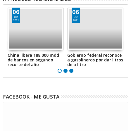
06
06
Dic
Dic
2021
2021
en
China libera 188,000 mdd
Gobierno federal reconoce
A
de bancos en segundo
a gasolineros por dar litros
p
recorte del año
de a litro
e
FACEBOOK - ME GUSTA