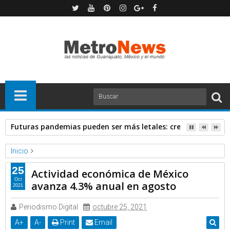
Futuras pandemias pueden ser más letales: creadora de va
Inicio
Forbes
Noticias
25
Actividad económica de México
Actividad económica de México avanza 4.3% anual en agosto
Oct
avanza 4.3% anual en agosto
2021
Periodismo Digital
octubre 25, 2021
A
+
A
-
Print
Email