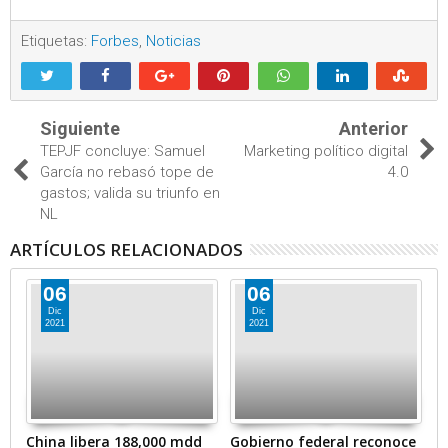
Etiquetas:
Forbes
,
Noticias
Siguiente
Anterior
TEPJF concluye: Samuel
Marketing político digital
García no rebasó tope de
4.0
gastos; valida su triunfo en
NL
ARTÍCULOS RELACIONADOS
06
06
Dic
Dic
2021
2021
en
China libera 188,000 mdd
Gobierno federal reconoce
A