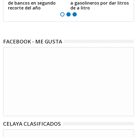
de bancos en segundo
a gasolineros por dar litros
p
recorte del año
de a litro
e
FACEBOOK - ME GUSTA
CELAYA CLASIFICADOS