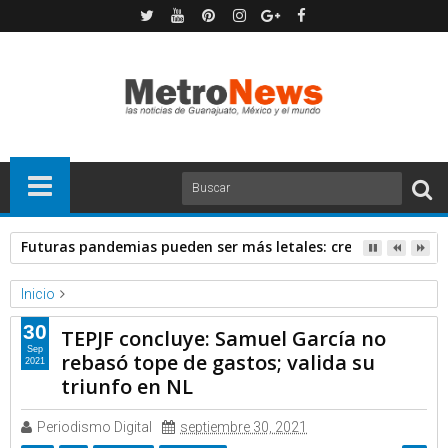
Futuras pandemias pueden ser más letales: creadora de va
Inicio
Forbes
Noticias
30
TEPJF concluye: Samuel García no
TEPJF concluye: Samuel García no rebasó tope de gastos;
Sep
rebasó tope de gastos; valida su
2021
valida su triunfo en NL
triunfo en NL
Periodismo Digital
septiembre 30, 2021