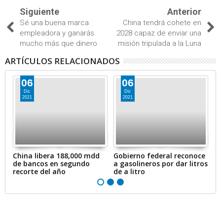
Siguiente
Anterior
Sé una buena marca
China tendrá cohete en
empleadora y ganarás
2028 capaz de enviar una
mucho más que dinero
misión tripulada a la Luna
ARTÍCULOS RELACIONADOS
06
06
Dic
Dic
2021
2021
en
China libera 188,000 mdd
Gobierno federal reconoce
A
de bancos en segundo
a gasolineros por dar litros
p
recorte del año
de a litro
e