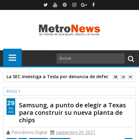
La SEC investiga a Tesla por denuncia de defectos en los pan
Inicio
Forbes
Noticias
29
Samsung, a punto de elegir a Texas
Samsung, a punto de elegir a Texas para construir su nueva
Sep
para construir su nueva planta de
2021
planta de chips
chips
Periodismo Digital
septiembre 29, 2021