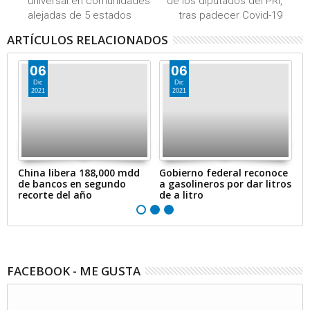
universal en comunidades
de los diputados del PRI,
alejadas de 5 estados
tras padecer Covid-19
ARTÍCULOS RELACIONADOS
06
06
Dic
Dic
2021
2021
en
China libera 188,000 mdd
Gobierno federal reconoce
A
de bancos en segundo
a gasolineros por dar litros
p
recorte del año
de a litro
e
FACEBOOK - ME GUSTA