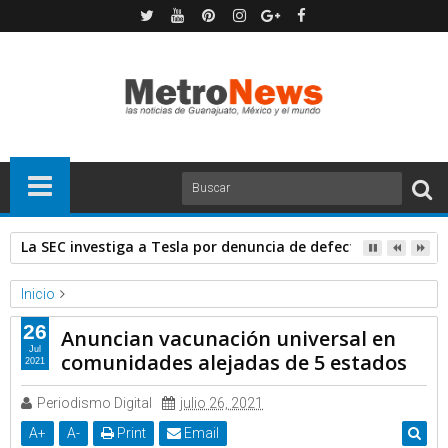
La SEC investiga a Tesla por denuncia de defectos en los pan
Inicio
Forbes
Noticias
26
Anuncian vacunación universal en
Anuncian vacunación universal en comunidades alejadas de 5
Jul
comunidades alejadas de 5 estados
2021
estados
Periodismo Digital
julio 26, 2021
A
+
A
-
Print
Email