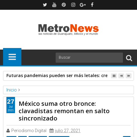
Futuras pandemias pueden ser más letales: creadora de va
Inicio
Forbes
Noticias
27
México suma otro bronce:
México suma otro bronce: clavadistas remontan en salto
Jul
clavadistas remontan en salto
2021
sincronizado
sincronizado
Periodismo Digital
julio 27, 2021