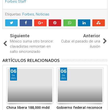
Forbes Staff
Etiquetas:
Forbes
,
Noticias
Siguiente
Anterior
México suma otro bronce:
Cuba: el pasado de una
clavadistas remontan en
ilusión
salto sincronizado
ARTÍCULOS RELACIONADOS
06
06
Dic
Dic
2021
2021
en
China libera 188,000 mdd
Gobierno federal reconoce
A