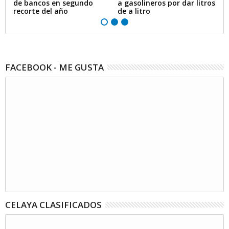
de bancos en segundo
a gasolineros por dar litros
p
recorte del año
de a litro
e
FACEBOOK - ME GUSTA
CELAYA CLASIFICADOS