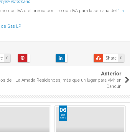
empre informado
mo con IVA o el precio por litro con IVA para la semana del
1 al
 de Gas LP
re
Share
0
0
Anterior
mos de
La Amada Residences, más que un lugar para vivir en
Cancún
06
Dic
2021