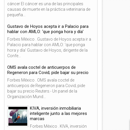
cáncer El cáncer es una de las principales
causas de muerte en la práctica veterinaria de
pequeña...
Gustavo de Hoyos acepta ir a Palacio para
hablar con AMLO: ‘que ponga hora y día’
Forbes México . Gustavo de Hoyos acepta ir a
Palacio para hablar con AMLO: ‘que ponga
hora y día’ Gustavo de Hoyos, dirigente de la
Confe...
OMS avala coctel de anticuerpos de
Regeneron para Covid; pide bajar su precio
Forbes México . OMS avala coctel de
anticuerpos de Regeneron para Covid; pide
bajar su precio Reuters.- Un panel de la
Organización Mund...
06
06
KIVA, inversión inmobiliaria
inteligente junto a las mejores
Dic
Dic
2021
2021
marcas
Forbes México . KIVA, inversión