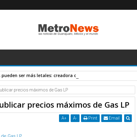
pueden ser más letales: creadora de vacuna AstraZeneca
ublicar precios máximos de Gas LP
ublicar precios máximos de Gas LP
A
+
A
-
Print
Email
 de Gas LP