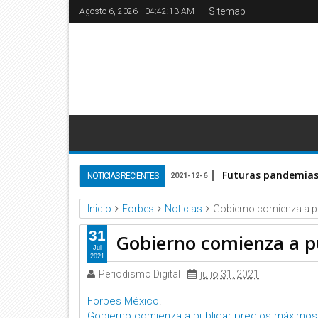
Sitemap
Agosto 6, 2026
04:42:14 AM
Futuras pandemias 
NOTICIAS RECIENTES
2021-12-6
Inicio
Forbes
Noticias
Gobierno comienza a p
31
Gobierno comienza a p
Jul
2021
Periodismo Digital
julio 31, 2021
Forbes México
.
Gobierno comienza a publicar precios máximos