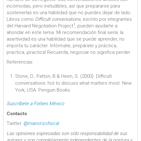
incómodas, pero ineludibles, así que prepararse para
sostenerlas es una habilidad que no puedes dejar de lado.
Libros como
Difficult conversations
, escrito por integrantes
1
del Harvard Negotiation Project
, pueden ayudarte a
ahondar en este tema. Mi recomendación final sería: la
asertividad es una habilidad que se puede aprender, no
importa tu carácter. Infórmate, prepárate y práctica,
practica, ¡practica! Recuerda, negociar no significa perder.
Referencias:
Stone, D., Patton, B & Heen, S. (2000). Difficult
conversations: hot to discuss what matters most. New
York, USA. Penguin Books.
Suscríbete a Forbes México
Contacto
:
Twitter:
@mariorizofiscal
Las opiniones expresadas son sólo responsabilidad de sus
autores y son completamente independientes de la postura y