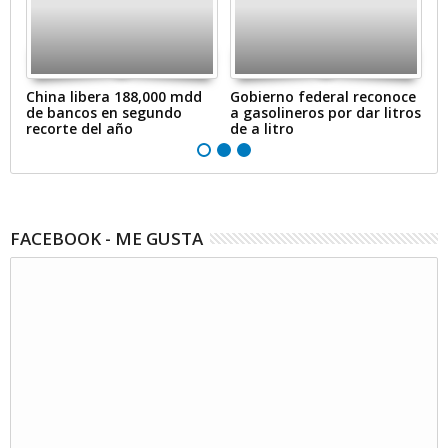
en
China libera 188,000 mdd
Gobierno federal reconoce
A
de bancos en segundo
a gasolineros por dar litros
p
recorte del año
de a litro
e
FACEBOOK - ME GUSTA