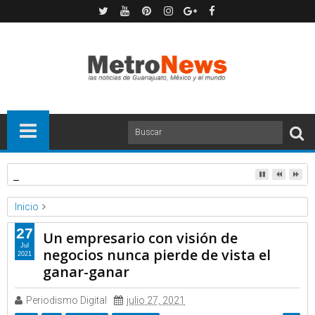
La SEC investiga a Tesla por denuncia de defectos en los pan
Inicio
Forbes
Noticias
27
Un empresario con visión de
Un empresario con visión de negocios nunca pierde de vista el
Jul
negocios nunca pierde de vista el
2021
ganar-ganar
ganar-ganar
Periodismo Digital
julio 27, 2021