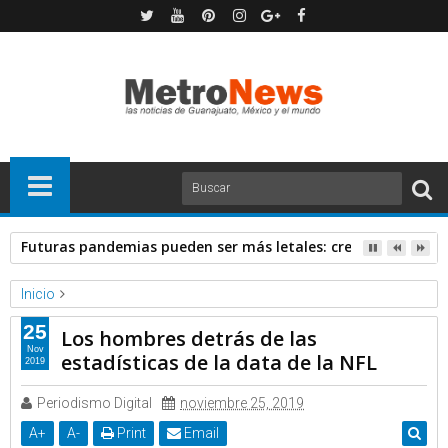
Futuras pandemias pueden ser más letales: creadora de va
Inicio
Forbes
Noticias
25
Los hombres detrás de las
Los hombres detrás de las estadísticas de la data de la NFL
Nov
estadísticas de la data de la NFL
2019
Periodismo Digital
noviembre 25, 2019
A
+
A
-
Print
Email