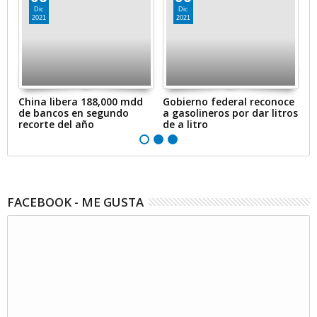
Dic
Dic
2021
2021
en
China libera 188,000 mdd
Gobierno federal reconoce
A
de bancos en segundo
a gasolineros por dar litros
p
recorte del año
de a litro
e
FACEBOOK - ME GUSTA