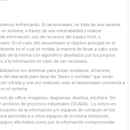
tamos enfrentando. El ramsomware, se trata de una variante
un sistema, a través de una vulnerabilidad y realizar
de información, uso de recursos del equipo host, o
ario. En el caso del ransomware el objetivo principal es el
biente en el cual se instala, la manera de llevar a cabo este
rado de la misma con algoritmos diseñados por los propios
so a la información en caso de ser necesario.
bilidad en los sistemas para poder instalarse, al hacerlo,
del atacante para dejar las “llaves o semillas” que serán
ación cifrada y una vez realizado esto el ransomware comienza a
 en el sistema.
vos de office, imágenes, diagramas, diseños, etcétera. Sin
n archivos de procesos industriales (SCADA). Lo critico en
secuestro de la información y/o equipos de cómputo en los
era automática a otros equipos de la misma institución,
equipos afectados como por la información comprometida.