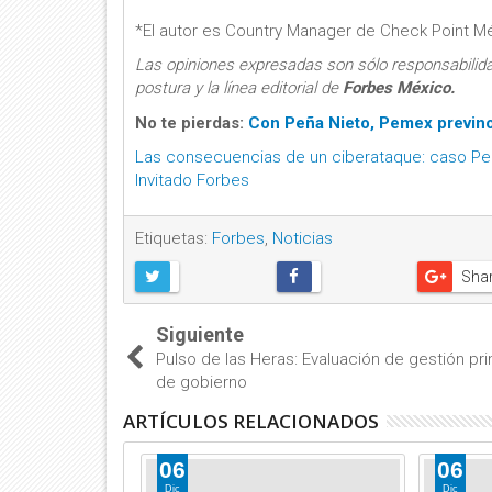
*El autor es
Country Manager de Check Point Mé
Las opiniones expresadas son sólo responsabilid
postura y la línea editorial de
Forbes México.
No te pierdas:
Con Peña Nieto, Pemex previno
Las consecuencias de un ciberataque: caso P
Invitado Forbes
Etiquetas:
Forbes
,
Noticias
Sha
Siguiente
Pulso de las Heras: Evaluación de gestión pr
de gobierno
ARTÍCULOS RELACIONADOS
06
06
Dic
Dic