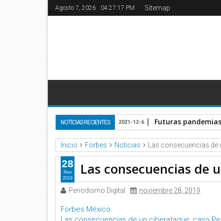
Sitemap
Agosto 7, 2026
04:27:18 PM
Futuras pandemias 
NOTICIAS RECIENTES
2021-12-6
Inicio
Forbes
Noticias
Las consecuencias de 
28
Las consecuencias de 
Nov
2019
Periodismo Digital
noviembre 28, 2019
Forbes México
.
Las consecuencias de un ciberataque: caso P