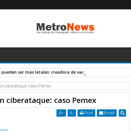
pueden ser más letales: creadora de vacuna AstraZeneca
un ciberataque: caso Pemex
un ciberataque: caso Pemex
A
+
A
-
Print
Email
emex