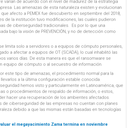
varían de acuerdo con el nivel de madurez de la estrategia
presa. Las amenazas de esta naturaleza existen y evolucionan
 que afecto a PEMEX fue descubierto en septiembre del 2018,
s de la institución tuvo modificaciones, las cuales pudieron
as de ciberseguridad tradicionales. Es por lo que una
sada bajo la visión de PREVENCIÓN, y no de detección como
e limita solo a servidores o a equipos de cómputo personales,
ado a afectar a equipos de OT (SCADA), lo cual inhabilitó las
os varios días. De esta manera es que el ransomware se
un equipo de cómputo o al secuestro de información.
r este tipo de amenazas, el procedimiento normal para la
levarlos a la última configuración estable conocida.
eguridad hemos visto y particularmente en Latinoamérica, que
as o procedimientos de respaldo de información, o estos,
poder hacer una recuperación de los ambientes afectados.
s de ciberseguridad de las empresas no cuentan con planes
uraleza debido a que las mismas están basadas en tecnologías
valuar el megayacimiento Zama termina en noviembre