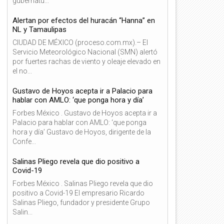
gubernatu...
Alertan por efectos del huracán “Hanna” en
NL y Tamaulipas
CIUDAD DE MÉXICO (proceso.com.mx).– El
Servicio Meteorológico Nacional (SMN) alertó
por fuertes rachas de viento y oleaje elevado en
el no...
Gustavo de Hoyos acepta ir a Palacio para
hablar con AMLO: ‘que ponga hora y día’
Forbes México . Gustavo de Hoyos acepta ir a
Palacio para hablar con AMLO: ‘que ponga
hora y día’ Gustavo de Hoyos, dirigente de la
Confe...
Salinas Pliego revela que dio positivo a
Covid-19
Forbes México . Salinas Pliego revela que dio
positivo a Covid-19 El empresario Ricardo
Salinas Pliego, fundador y presidente Grupo
Salin...