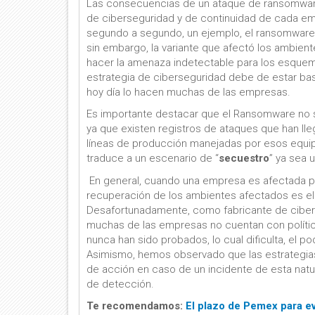
L
as consecuencias de un ataque de ransomware 
de ciberseguridad y de continuidad de cada em
segundo a segundo, un ejemplo, el ransomware
sin embargo, la variante que afectó los ambiente
hacer la amenaza indetectable para los esquem
estrategia de ciberseguridad debe de estar ba
hoy día lo hacen muchas de las empresas.
Es importante destacar que el Ransomware no s
ya que existen registros de ataques que han lleg
líneas de producción manejadas por esos equip
traduce a un escenario de “
secuestro
” ya sea 
En general, cuando una empresa es afectada po
recuperación de los ambientes afectados es el l
Desafortunadamente, como fabricante de cibers
muchas de las empresas no cuentan con polític
nunca han sido probados, lo cual dificulta, el 
Asimismo, hemos observado que las estrategia
de acción en caso de un incidente de esta nat
de detección.
Te recomendamos:
El plazo de Pemex para e