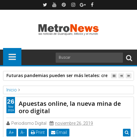
Futuras pandemias pueden ser más letales: creadora de va
Inicio
Forbes
Noticias
Apuestas online, la nueva mina de oro digital
26
Apuestas online, la nueva mina de
Nov
oro digital
2019
Periodismo Digital
noviembre 26, 2019
A
+
A
-
Print
Email