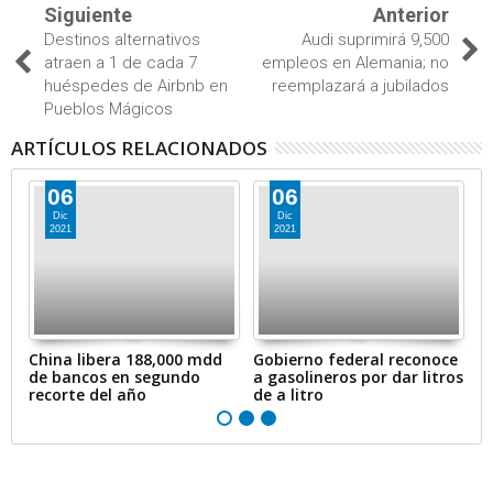
Siguiente
Anterior
Destinos alternativos
Audi suprimirá 9,500
atraen a 1 de cada 7
empleos en Alemania; no
huéspedes de Airbnb en
reemplazará a jubilados
Pueblos Mágicos
ARTÍCULOS RELACIONADOS
06
06
Dic
Dic
2021
2021
en
China libera 188,000 mdd
Gobierno federal reconoce
A
de bancos en segundo
a gasolineros por dar litros
p
recorte del año
de a litro
e