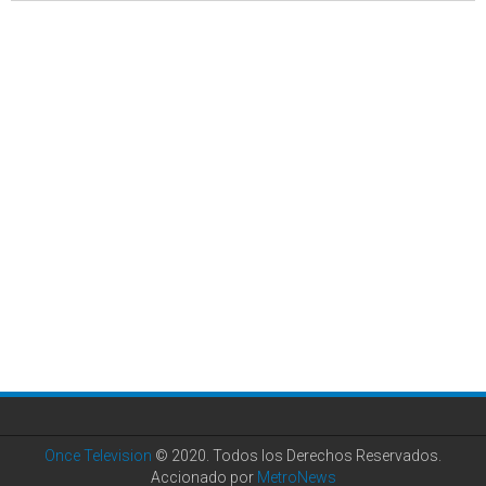
Once Television
© 2020. Todos los Derechos Reservados.
Accionado por
MetroNews