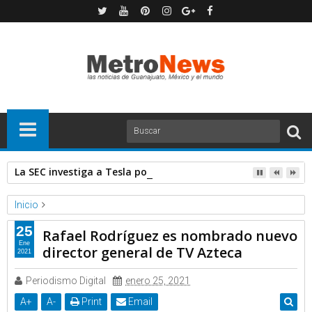
La SEC investiga a Tesla por denuncia de defectos en los pan
Inicio
Forbes
Noticias
25
Rafael Rodríguez es nombrado nuevo
Rafael Rodríguez es nombrado nuevo director general de TV
Ene
director general de TV Azteca
2021
Azteca
Periodismo Digital
enero 25, 2021
A
+
A
-
Print
Email