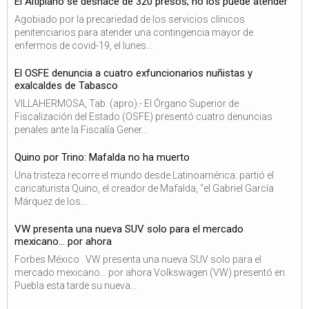
El Altiplano se deshace de 320 presos; no los puede atender
Agobiado por la precariedad de los servicios clínicos
penitenciarios para atender una contingencia mayor de
enfermos de covid-19, el lunes...
El OSFE denuncia a cuatro exfuncionarios nuñistas y
exalcaldes de Tabasco
VILLAHERMOSA, Tab. (apro).- El Órgano Superior de
Fiscalización del Estado (OSFE) presentó cuatro denuncias
penales ante la Fiscalía Gener...
Quino por Trino: Mafalda no ha muerto
Una tristeza recorre el mundo desde Latinoamérica: partió el
caricaturista Quino, el creador de Mafalda, “el Gabriel García
Márquez de los...
VW presenta una nueva SUV solo para el mercado
mexicano… por ahora
Forbes México . VW presenta una nueva SUV solo para el
mercado mexicano… por ahora Volkswagen (VW) presentó en
Puebla esta tarde su nueva...