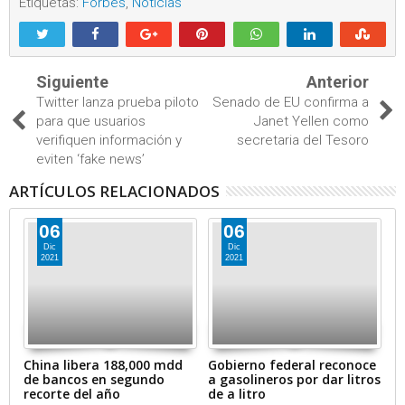
Etiquetas:
Forbes
,
Noticias
Siguiente
Anterior
Twitter lanza prueba piloto
Senado de EU confirma a
para que usuarios
Janet Yellen como
verifiquen información y
secretaria del Tesoro
eviten ‘fake news’
ARTÍCULOS RELACIONADOS
06
06
Dic
Dic
2021
2021
en
China libera 188,000 mdd
Gobierno federal reconoce
A
de bancos en segundo
a gasolineros por dar litros
p
recorte del año
de a litro
e