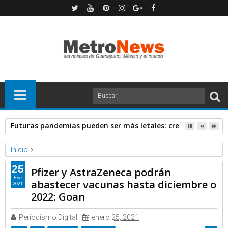
Futuras pandemias pueden ser más letales: creadora de va
Inicio
Forbes
Noticias
25
Pfizer y AstraZeneca podrán
Pfizer y AstraZeneca podrán abastecer vacunas hasta diciembre
Ene
abastecer vacunas hasta diciembre o
2021
o 2022: Goan
2022: Goan
Periodismo Digital
enero 25, 2021