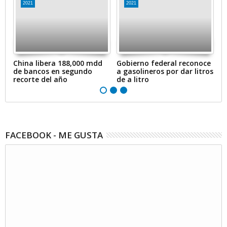
2021
2021
en
China libera 188,000 mdd
Gobierno federal reconoce
A
de bancos en segundo
a gasolineros por dar litros
p
recorte del año
de a litro
e
FACEBOOK - ME GUSTA