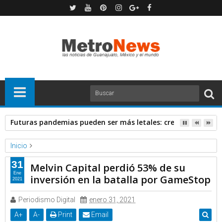
Futuras pandemias pueden ser más letales: creadora de va
Inicio
Forbes
Noticias
31
Melvin Capital perdió 53% de su
Melvin Capital perdió 53% de su inversión en la batalla por
Ene
inversión en la batalla por GameStop
2021
GameStop
Periodismo Digital
enero 31, 2021
A
+
A
-
Print
Email