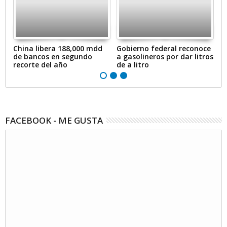
en
China libera 188,000 mdd
Gobierno federal reconoce
A
de bancos en segundo
a gasolineros por dar litros
p
recorte del año
de a litro
e
FACEBOOK - ME GUSTA