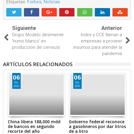
Etiquetas:
Forbes
,
Noticias
Siguiente
Anterior
Grupo Modelo desmiente
Index y CCE llaman a
‘humo blanco’ en
empresas a proveer
producción de cerveza
insumos para atender la
pandemia
ARTÍCULOS RELACIONADOS
06
06
Dic
Dic
2021
2021
en
China libera 188,000 mdd
Gobierno federal reconoce
A
de bancos en segundo
a gasolineros por dar litros
p
recorte del año
de a litro
e