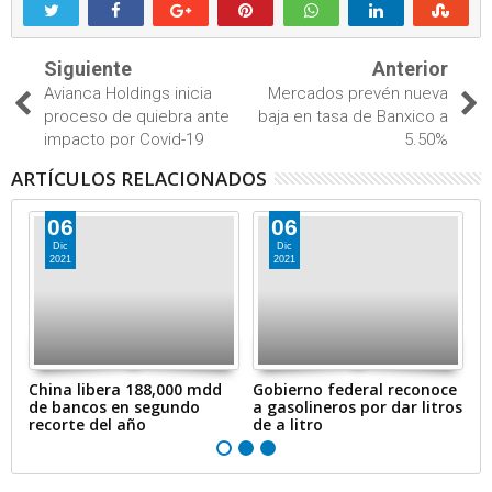
Siguiente
Anterior
Avianca Holdings inicia
Mercados prevén nueva
proceso de quiebra ante
baja en tasa de Banxico a
impacto por Covid-19
5.50%
ARTÍCULOS RELACIONADOS
06
06
Dic
Dic
2021
2021
en
China libera 188,000 mdd
Gobierno federal reconoce
A
de bancos en segundo
a gasolineros por dar litros
p
recorte del año
de a litro
e