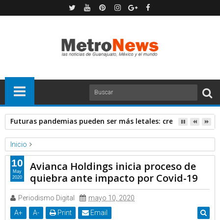
Futuras pandemias pueden ser más letales: creadora de va
Inicio
Forbes
Noticias
10
Avianca Holdings inicia proceso de
Avianca Holdings inicia proceso de quiebra ante impacto por
May
quiebra ante impacto por Covid-19
2020
Covid-19
Periodismo Digital
mayo 10, 2020
A
+
A
-
Print
Email