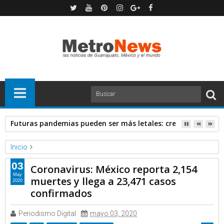
Futuras pandemias pueden ser más letales: creadora de va
Inicio
Forbes
Noticias
03
Coronavirus: México reporta 2,154
Coronavirus: México reporta 2,154 muertes y llega a 23,471
May
muertes y llega a 23,471 casos
2020
casos confirmados
confirmados
Periodismo Digital
mayo 03, 2020