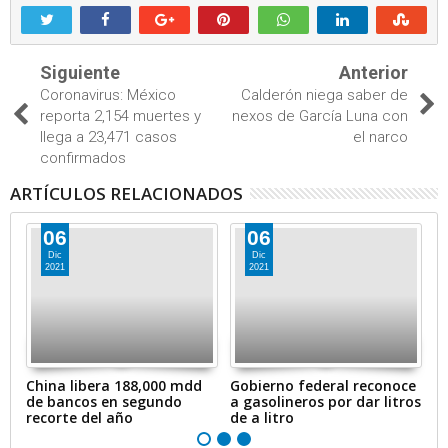
Siguiente
Anterior
Coronavirus: México
Calderón niega saber de
reporta 2,154 muertes y
nexos de García Luna con
llega a 23,471 casos
el narco
confirmados
ARTÍCULOS RELACIONADOS
06
06
Dic
Dic
2021
2021
en
China libera 188,000 mdd
Gobierno federal reconoce
A
de bancos en segundo
a gasolineros por dar litros
p
recorte del año
de a litro
e