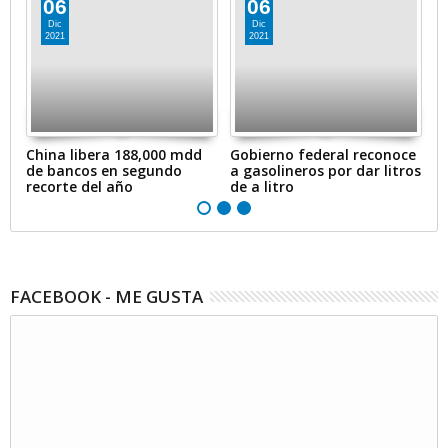
06
06
Dic
Dic
2021
2021
en
China libera 188,000 mdd
Gobierno federal reconoce
A
de bancos en segundo
a gasolineros por dar litros
p
recorte del año
de a litro
e
FACEBOOK - ME GUSTA