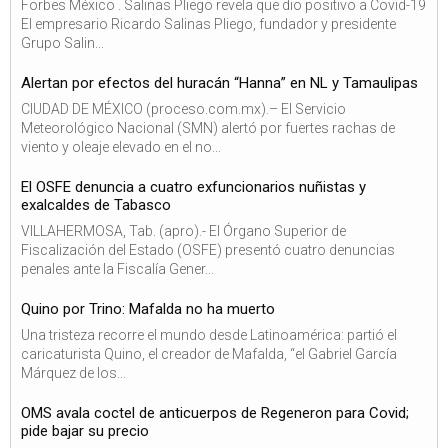
Forbes México . Salinas Pliego revela que dio positivo a Covid-19
El empresario Ricardo Salinas Pliego, fundador y presidente
Grupo Salin...
Alertan por efectos del huracán “Hanna” en NL y Tamaulipas
CIUDAD DE MÉXICO (proceso.com.mx).– El Servicio
Meteorológico Nacional (SMN) alertó por fuertes rachas de
viento y oleaje elevado en el no...
El OSFE denuncia a cuatro exfuncionarios nuñistas y
exalcaldes de Tabasco
VILLAHERMOSA, Tab. (apro).- El Órgano Superior de
Fiscalización del Estado (OSFE) presentó cuatro denuncias
penales ante la Fiscalía Gener...
Quino por Trino: Mafalda no ha muerto
Una tristeza recorre el mundo desde Latinoamérica: partió el
caricaturista Quino, el creador de Mafalda, “el Gabriel García
Márquez de los...
OMS avala coctel de anticuerpos de Regeneron para Covid;
pide bajar su precio