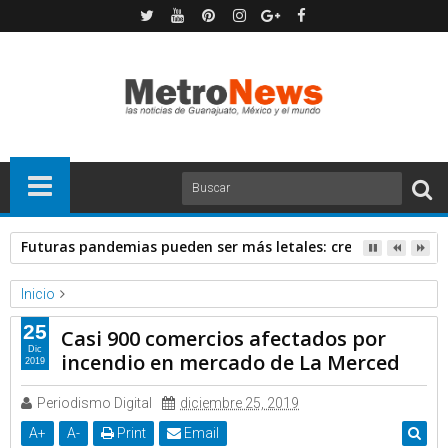
Futuras pandemias pueden ser más letales: creadora de va
Inicio
Forbes
Noticias
25
Casi 900 comercios afectados por
Casi 900 comercios afectados por incendio en mercado de La
Dic
incendio en mercado de La Merced
2019
Merced
Periodismo Digital
diciembre 25, 2019
A
+
A
-
Print
Email