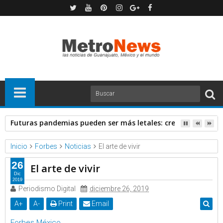
Futuras pandemias pueden ser más letales: creadora de va
Inicio
Forbes
Noticias
El arte de vivir
26
El arte de vivir
Dic
2019
Periodismo Digital
diciembre 26, 2019
A
+
A
-
Print
Email
Forbes México
.