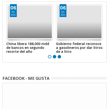
06
06
Dic
Dic
2021
2021
en
China libera 188,000 mdd
Gobierno federal reconoce
A
de bancos en segundo
a gasolineros por dar litros
p
recorte del año
de a litro
e
FACEBOOK - ME GUSTA